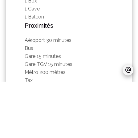
1 Box
1 Cave
1 Balcon
Proximités
Aéroport
30 minutes
Bus
Gare
15 minutes
Gare TGV
15 minutes
Métro
200 mètres
Taxi
École secondaire
600 mètres
Université
600 mètres
Centre ville
Commerces
Hôpital/clinique
1000 mètres
Médecin
Palais des congrès
500 mètres