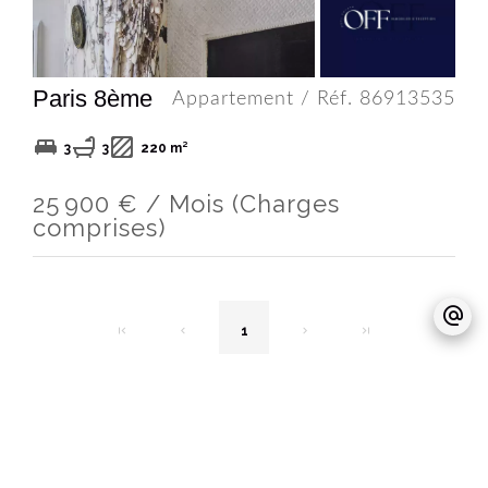
Paris 8ème
Appartement / Réf. 86913535
3
3
220 m²
25 900 € / Mois (Charges
comprises)
1
NOUS RENCONTRER
OFF REAL ESTATE - Immobilier d'exception