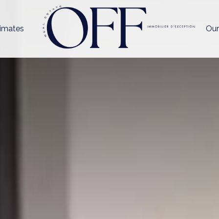
imates
Our