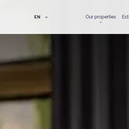
Our properties
Est
EN