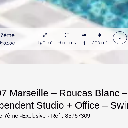
e 7ème
190 m²
6 rooms
4
200 m²
890,000
7 Marseille – Roucas Blanc –
pendent Studio + Office – Sw
le 7ème
-
Exclusive
-
Ref : 85767309